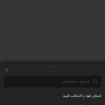
استان خود را انتخاب کنید