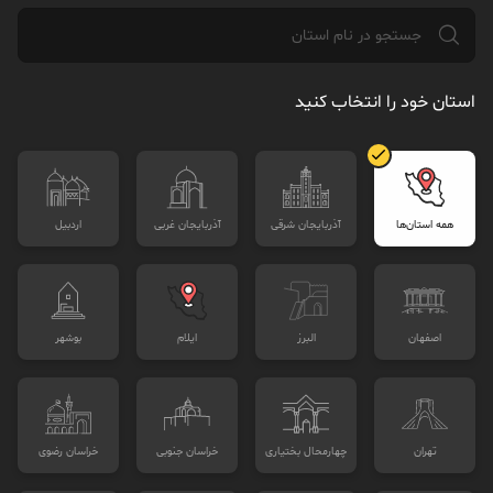
استان خود را انتخاب کنید
همه استان‌ها
آذربايجان شرقی
آذربايجان غربی
اردبيل
اصفهان
البرز
ايلام
بوشهر
تهران
چهارمحال بختياری
خراسان جنوبی
خراسان رضوی