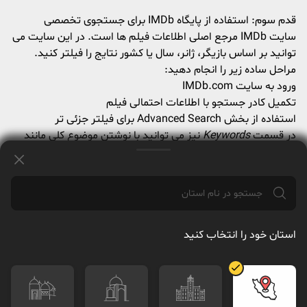
قدم سوم: استفاده از پایگاه IMDb برای جستجوی تخصصی
سایت IMDb مرجع اصلی اطلاعات فیلم ها است. در این سایت می
توانید بر اساس بازیگر، ژانر، سال یا کشور نتایج را فیلتر کنید.
مراحل ساده زیر را انجام دهید:
ورود به سایت
IMDb.com
تکمیل کادر جستجو با اطلاعات احتمالی فیلم
استفاده از بخش Advanced Search برای فیلتر جزئی تر
در قسمت
Keywords
نیز می توانید با نوشتن موضوع کلی مانند
amnesia
یا
space travel
فیلم هایی با محتواهای مرتبط بیابید.
قدم چهارم: طرح پرسش در انجمن های تخصصی
اگر از طریق جستجو نتیجه نگرفتید، از انجمن های فعال برای
پرسیدن سوال استفاده کنید. کاربران حرفه ای در این جوامع معمولا
ظرف مدت کوتاهی پاسخ درست می دهند. از مهم ترین انجمن ها
استان خود را انتخاب کنید
می توان به موارد زیر اشاره کرد:
Reddit بخش r/tipofmytongue
سایت MovieChat.org
بخش پرسش و پاسخ Quora