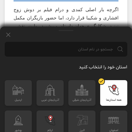
اگرچه بار اصلی کمدی و درام فیلم بر دوش زوج
افشاری و شکیبا قرار دارد، اما حضور بازیگران مکمل
نیز در شکل‌گیری جهان داستان و پیشبرد روایت، نقشی
مؤثر ایفا می‌کند. گروه بازیگران مکمل «هفتاد سی»
متشکل از چهره‌های شناخته‌شده و توانمندی است که
هر یک به سهم خود به غنای فیلم افزوده‌اند.
الهه حصاری در نقش پروانه، خواهر پرویز، و صدف
استان خود را انتخاب کنید
اسپهبدی در نقش کوکب، همسر برات، نمایندگان وجوه
خانوادگی و عاطفی زندگی این دو شخصیت اصلی
هستند. حضور آن‌ها در فیلم، علاوه بر ایجاد
موقعیت‌هایی برای کشمکش‌های خانوادگی و دیالوگ‌های
همه استان‌ها
آذربايجان شرقی
آذربايجان غربی
اردبيل
طنزآمیز، به نمایش بخشی از دغدغه‌ها و فشارهایی که
برات و پرویز در زندگی شخصی خود با آن‌ها روبرو
هستند، کمک می‌کند.
اصفهان
البرز
ايلام
بوشهر