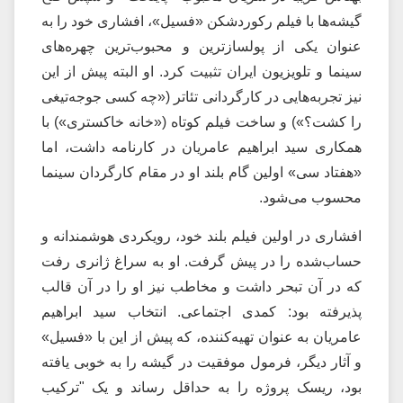
گیشه‌ها با فیلم رکوردشکن «فسیل»، افشاری خود را به
عنوان یکی از پولسازترین و محبوب‌ترین چهره‌های
سینما و تلویزیون ایران تثبیت کرد. او البته پیش از این
نیز تجربه‌هایی در کارگردانی تئاتر («چه کسی جوجه‌تیغی
را کشت؟») و ساخت فیلم کوتاه («خانه خاکستری») با
همکاری سید ابراهیم عامریان در کارنامه داشت، اما
«هفتاد سی» اولین گام بلند او در مقام کارگردان سینما
محسوب می‌شود.
افشاری در اولین فیلم بلند خود، رویکردی هوشمندانه و
حساب‌شده را در پیش گرفت. او به سراغ ژانری رفت
که در آن تبحر داشت و مخاطب نیز او را در آن قالب
پذیرفته بود: کمدی اجتماعی. انتخاب سید ابراهیم
عامریان به عنوان تهیه‌کننده، که پیش از این با «فسیل»
و آثار دیگر، فرمول موفقیت در گیشه را به خوبی یافته
بود، ریسک پروژه را به حداقل رساند و یک "ترکیب