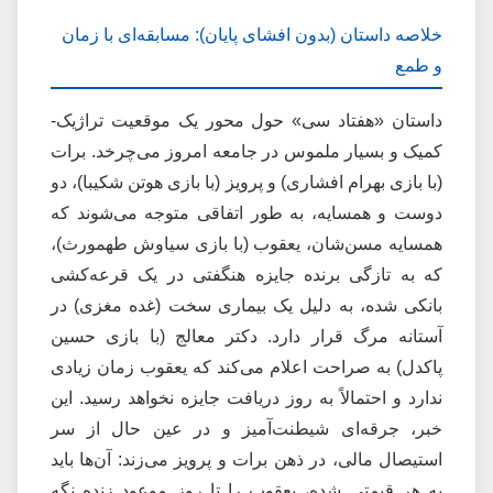
خلاصه داستان (بدون افشای پایان): مسابقه‌ای با زمان
و طمع
داستان «هفتاد سی» حول محور یک موقعیت تراژیک-
کمیک و بسیار ملموس در جامعه امروز می‌چرخد. برات
(با بازی بهرام افشاری) و پرویز (با بازی هوتن شکیبا)، دو
دوست و همسایه، به طور اتفاقی متوجه می‌شوند که
همسایه مسن‌شان، یعقوب (با بازی سیاوش طهمورث)،
که به تازگی برنده جایزه هنگفتی در یک قرعه‌کشی
بانکی شده، به دلیل یک بیماری سخت (غده مغزی) در
آستانه مرگ قرار دارد. دکتر معالج (با بازی حسین
پاکدل) به صراحت اعلام می‌کند که یعقوب زمان زیادی
ندارد و احتمالاً به روز دریافت جایزه نخواهد رسید. این
خبر، جرقه‌ای شیطنت‌آمیز و در عین حال از سر
استیصال مالی، در ذهن برات و پرویز می‌زند: آن‌ها باید
به هر قیمتی شده، یعقوب را تا روز موعود زنده نگه